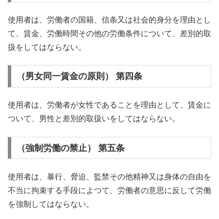
使用者は、労働者の国籍、信条又は社会的身分を理由とし
て、賃金、労働時間その他の労働条件について、差別的取
扱をしてはならない。
（男女同一賃金の原則） 第四条
使用者は、労働者が女性であることを理由として、賃金に
ついて、男性と差別的取扱いをしてはならない。
（強制労働の禁止） 第五条
使用者は、暴行、脅迫、監禁その他精神又は身体の自由を
不当に拘束する手段によつて、労働者の意思に反して労働
を強制してはならない。