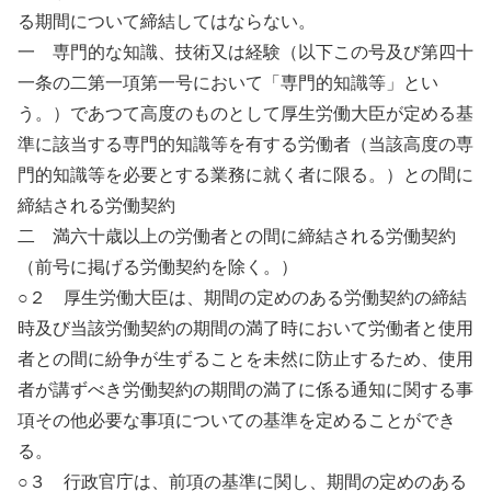
る期間について締結してはならない。
一 専門的な知識、技術又は経験（以下この号及び第四十
一条の二第一項第一号において「専門的知識等」とい
う。）であつて高度のものとして厚生労働大臣が定める基
準に該当する専門的知識等を有する労働者（当該高度の専
門的知識等を必要とする業務に就く者に限る。）との間に
締結される労働契約
二 満六十歳以上の労働者との間に締結される労働契約
（前号に掲げる労働契約を除く。）
○２ 厚生労働大臣は、期間の定めのある労働契約の締結
時及び当該労働契約の期間の満了時において労働者と使用
者との間に紛争が生ずることを未然に防止するため、使用
者が講ずべき労働契約の期間の満了に係る通知に関する事
項その他必要な事項についての基準を定めることができ
る。
○３ 行政官庁は、前項の基準に関し、期間の定めのある