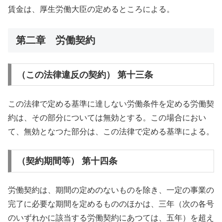
賃金は、厚生労働大臣の定めるところによる。
第二章 労働契約
（この法律違反の契約） 第十三条
この法律で定める基準に達しない労働条件を定める労働契
約は、その部分については無効とする。この場合におい
て、無効となつた部分は、この法律で定める基準による。
（契約期間等） 第十四条
労働契約は、期間の定めのないものを除き、一定の事業の
完了に必要な期間を定めるもののほかは、三年（次の各号
のいずれかに該当する労働契約にあつては、五年）を超え