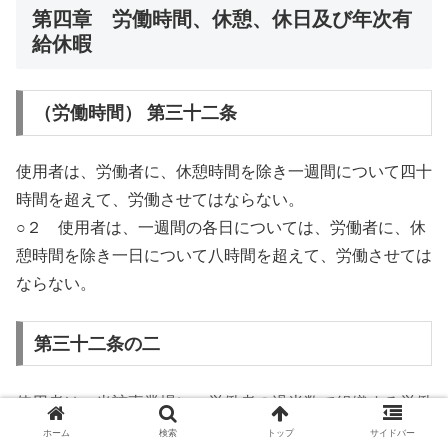
第四章 労働時間、休憩、休日及び年次有
給休暇
（労働時間） 第三十二条
使用者は、労働者に、休憩時間を除き一週間について四十
時間を超えて、労働させてはならない。
○２ 使用者は、一週間の各日については、労働者に、休
憩時間を除き一日について八時間を超えて、労働させては
ならない。
第三十二条の二
使用者は、当該事業場に、労働者の過半数で組織する労働
組合がある場合においてはその労働組合、労働者の過半数
ホーム
検索
トップ
サイドバー