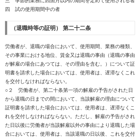
三 季節的業務に四箇月以内の期間を定めて使用される者
四 試の使用期間中の者
（退職時等の証明） 第二十二条
労働者が、退職の場合において、使用期間、業務の種類、
その事業における地位、賃金又は退職の事由（退職の事由
が解雇の場合にあつては、その理由を含む。）について証
明書を請求した場合においては、使用者は、遅滞なくこれ
を交付しなければならない。
○２ 労働者が、第二十条第一項の解雇の予告がされた日
から退職の日までの間において、当該解雇の理由について
証明書を請求した場合においては、使用者は、遅滞なくこ
れを交付しなければならない。ただし、解雇の予告がされ
た日以後に労働者が当該解雇以外の事由により退職した場
合においては、使用者は、当該退職の日以後、これを交付