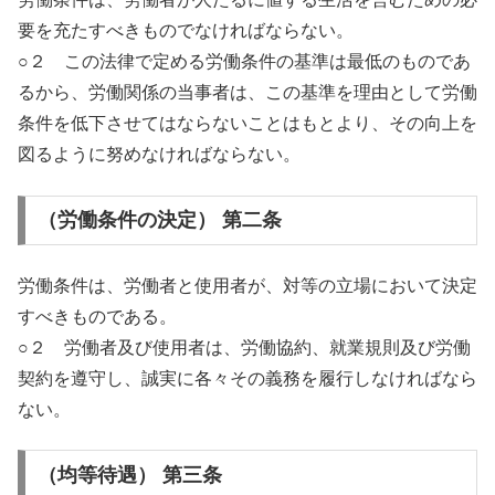
要を充たすべきものでなければならない。
○２ この法律で定める労働条件の基準は最低のものであ
るから、労働関係の当事者は、この基準を理由として労働
条件を低下させてはならないことはもとより、その向上を
図るように努めなければならない。
（労働条件の決定） 第二条
労働条件は、労働者と使用者が、対等の立場において決定
すべきものである。
○２ 労働者及び使用者は、労働協約、就業規則及び労働
契約を遵守し、誠実に各々その義務を履行しなければなら
ない。
（均等待遇） 第三条