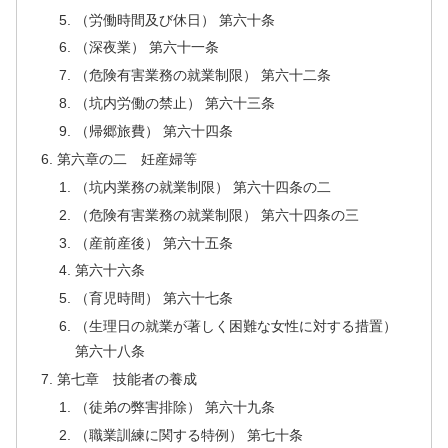
（労働時間及び休日） 第六十条
（深夜業） 第六十一条
（危険有害業務の就業制限） 第六十二条
（坑内労働の禁止） 第六十三条
（帰郷旅費） 第六十四条
第六章の二 妊産婦等
（坑内業務の就業制限） 第六十四条の二
（危険有害業務の就業制限） 第六十四条の三
（産前産後） 第六十五条
第六十六条
（育児時間） 第六十七条
（生理日の就業が著しく困難な女性に対する措置）
第六十八条
第七章 技能者の養成
（徒弟の弊害排除） 第六十九条
（職業訓練に関する特例） 第七十条