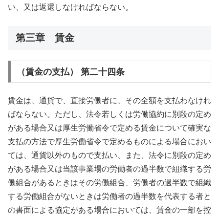
い、又は返還しなければならない。
第三章 賃金
（賃金の支払） 第二十四条
賃金は、通貨で、直接労働者に、その全額を支払わなけれ
ばならない。ただし、法令若しくは労働協約に別段の定め
がある場合又は厚生労働省令で定める賃金について確実な
支払の方法で厚生労働省令で定めるものによる場合におい
ては、通貨以外のもので支払い、また、法令に別段の定め
がある場合又は当該事業場の労働者の過半数で組織する労
働組合があるときはその労働組合、労働者の過半数で組織
する労働組合がないときは労働者の過半数を代表する者と
の書面による協定がある場合においては、賃金の一部を控