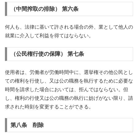
（中間搾取の排除） 第六条
何人も、法律に基いて許される場合の外、業として他人の
就業に介入して利益を得てはならない。
（公民権行使の保障） 第七条
使用者は、労働者が労働時間中に、選挙権その他公民とし
ての権利を行使し、又は公の職務を執行するために必要な
時間を請求した場合においては、拒んではならない。但
し、権利の行使又は公の職務の執行に妨げがない限り、請
求された時刻を変更することができる。
第八条 削除