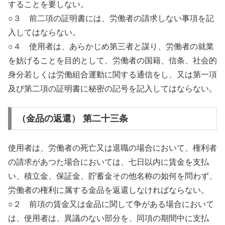
することを要しない。
○３ 前二項の証明書には、労働者の請求しない事項を記
入してはならない。
○４ 使用者は、あらかじめ第三者と謀り、労働者の就業
を妨げることを目的として、労働者の国籍、信条、社会的
身分若しくは労働組合運動に関する通信をし、又は第一項
及び第二項の証明書に秘密の記号を記入してはならない。
（金品の返還） 第二十三条
使用者は、労働者の死亡又は退職の場合において、権利者
の請求があつた場合においては、七日以内に賃金を支払
い、積立金、保証金、貯蓄金その他名称の如何を問わず、
労働者の権利に属する金品を返還しなければならない。
○２ 前項の賃金又は金品に関して争がある場合において
は、使用者は、異議のない部分を、同項の期間中に支払