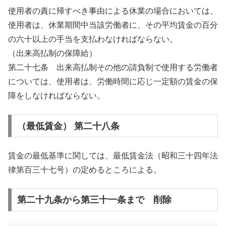
使用者の責に帰すべき事由による休業の場合においては、
使用者は、休業期間中当該労働者に、その平均賃金の百分
の六十以上の手当を支払わなければならない。
（出来高払制の保障給）
第二十七条 出来高払制その他の請負制で使用する労働者
については、使用者は、労働時間に応じ一定額の賃金の保
障をしなければならない。
（最低賃金） 第二十八条
賃金の最低基準に関しては、最低賃金法（昭和三十四年法
律第百三十七号）の定めるところによる。
第二十九条から第三十一条まで 削除