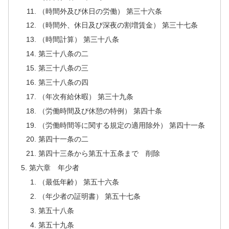
（時間外及び休日の労働） 第三十六条
（時間外、休日及び深夜の割増賃金） 第三十七条
（時間計算） 第三十八条
第三十八条の二
第三十八条の三
第三十八条の四
（年次有給休暇） 第三十九条
（労働時間及び休憩の特例） 第四十条
（労働時間等に関する規定の適用除外） 第四十一条
第四十一条の二
第四十三条から第五十五条まで 削除
第六章 年少者
（最低年齢） 第五十六条
（年少者の証明書） 第五十七条
第五十八条
第五十九条