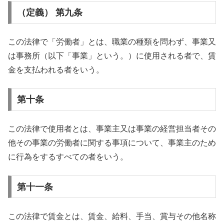
（定義） 第九条
この法律で「労働者」とは、職業の種類を問わず、事業又
は事務所（以下「事業」という。）に使用される者で、賃
金を支払われる者をいう。
第十条
この法律で使用者とは、事業主又は事業の経営担当者その
他その事業の労働者に関する事項について、事業主のため
に行為をするすべての者をいう。
第十一条
この法律で賃金とは、賃金、給料、手当、賞与その他名称